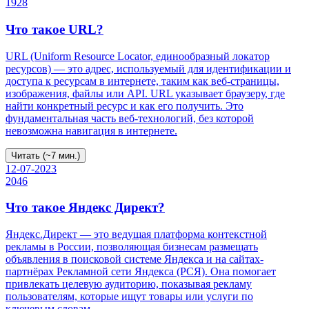
1928
Что такое URL?
URL (Uniform Resource Locator, единообразный локатор
ресурсов) — это адрес, используемый для идентификации и
доступа к ресурсам в интернете, таким как веб-страницы,
изображения, файлы или API. URL указывает браузеру, где
найти конкретный ресурс и как его получить. Это
фундаментальная часть веб-технологий, без которой
невозможна навигация в интернете.
Читать (~7 мин.)
12-07-2023
2046
Что такое Яндекс Директ?
Яндекс.Директ — это ведущая платформа контекстной
рекламы в России, позволяющая бизнесам размещать
объявления в поисковой системе Яндекса и на сайтах-
партнёрах Рекламной сети Яндекса (РСЯ). Она помогает
привлекать целевую аудиторию, показывая рекламу
пользователям, которые ищут товары или услуги по
ключевым словам.