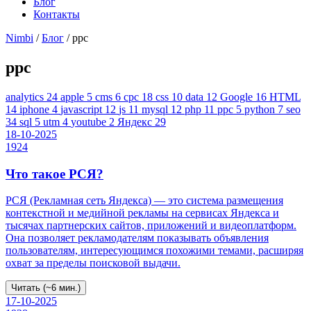
Блог
Контакты
Nimbi
/
Блог
/ ppc
ppc
analytics
24
apple
5
cms
6
cpc
18
css
10
data
12
Google
16
HTML
14
iphone
4
javascript
12
js
11
mysql
12
php
11
ppc
5
python
7
seo
34
sql
5
utm
4
youtube
2
Яндекс
29
18-10-2025
1924
Что такое РСЯ?
РСЯ (Рекламная сеть Яндекса) — это система размещения
контекстной и медийной рекламы на сервисах Яндекса и
тысячах партнерских сайтов, приложений и видеоплатформ.
Она позволяет рекламодателям показывать объявления
пользователям, интересующимся похожими темами, расширяя
охват за пределы поисковой выдачи.
Читать (~6 мин.)
17-10-2025