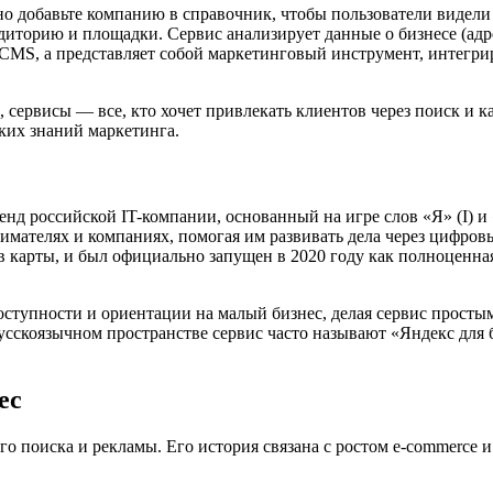
но добавьте компанию в справочник, чтобы пользователи видели 
диторию и площадки. Сервис анализирует данные о бизнесе (адре
CMS, а представляет собой маркетинговый инструмент, интегри
, сервисы — все, кто хочет привлекать клиентов через поиск и к
ких знаний маркетинга.
енд российской IT-компании, основанный на игре слов «Я» (I) и
имателях и компаниях, помогая им развивать дела через цифро
в карты, и был официально запущен в 2020 году как полноценн
оступности и ориентации на малый бизнес, делая сервис прост
русскоязычном пространстве сервис часто называют «Яндекс для 
ес
го поиска и рекламы. Его история связана с ростом e-commerce 