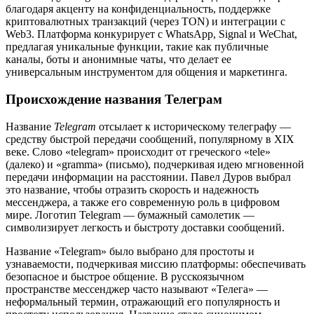
благодаря акценту на конфиденциальность, поддержке
криптовалютных транзакций (через TON) и интеграции с
Web3. Платформа конкурирует с WhatsApp, Signal и WeChat,
предлагая уникальные функции, такие как публичные
каналы, боты и анонимные чаты, что делает ее
универсальным инструментом для общения и маркетинга.
Происхождение названия Телеграм
Название
Telegram
отсылает к историческому телеграфу —
средству быстрой передачи сообщений, популярному в XIX
веке. Слово «telegram» происходит от греческого «tele»
(далеко) и «gramma» (письмо), подчеркивая идею мгновенной
передачи информации на расстоянии. Павел Дуров выбрал
это название, чтобы отразить скорость и надежность
мессенджера, а также его современную роль в цифровом
мире. Логотип Telegram — бумажный самолетик —
символизирует легкость и быстроту доставки сообщений.
Название «Telegram» было выбрано для простоты и
узнаваемости, подчеркивая миссию платформы: обеспечивать
безопасное и быстрое общение. В русскоязычном
пространстве мессенджер часто называют «Телега» —
неформальный термин, отражающий его популярность и