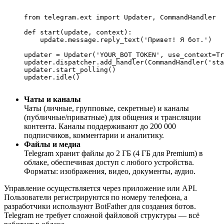
from telegram.ext import Updater, CommandHandler

def start(update, context):

    update.message.reply_text('Привет! Я бот.')

updater = Updater('YOUR_BOT_TOKEN', use_context=Tr
updater.dispatcher.add_handler(CommandHandler('sta
updater.start_polling()

updater.idle()

Чаты и каналы
Чаты (личные, групповые, секретные) и каналы
(публичные/приватные) для общения и трансляции
контента. Каналы поддерживают до 200 000
подписчиков, комментарии и аналитику.
Файлы и медиа
Telegram хранит файлы до 2 ГБ (4 ГБ для Premium) в
облаке, обеспечивая доступ с любого устройства.
Форматы: изображения, видео, документы, аудио.
Управление осуществляется через приложение или API.
Пользователи регистрируются по номеру телефона, а
разработчики используют BotFather для создания ботов.
Telegram не требует сложной файловой структуры — всё