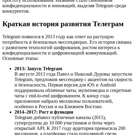
простоту использования. Название стало синонимом
конфиденциальности и инноваций, выделяя Telegram среди
конкурентов.
Краткая история развития Телеграм
Telegram появился в 2013 году как ответ на растущую
потребность в безопасных мессенджерах. Его история связана
с развитием технологий шифрования, ростом интереса к
конфиденциальности и цифровизацией коммуникаций.
Основные этапы:
2013: Запуск Telegram
В августе 2013 года Павел и Николай Дуровы запустили
Telegram, предложив мессенджер с акцентом на скорость
и безопасность. Первая версия для iOS и Android
поддерживала облачные чаты, мультимедиа и секретные
чаты с end-to-end шифрованием. К концу года
приложение набрало миллионы пользователей,
особенно в России и на Ближнем Востоке.
2014–2017: Рост и функции
Telegram добавил публичные каналы (2015),
супергруппы до 10 000 участников и боты через
открытый API. К 2017 году аудитория превысила 200
миллионов, а платформа стала популярной среди