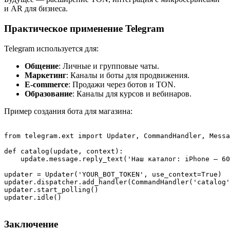
и AR для бизнеса.
Практическое применение Telegram
Telegram используется для:
Общение
: Личные и групповые чаты.
Маркетинг
: Каналы и боты для продвижения.
E-commerce
: Продажи через ботов и TON.
Образование
: Каналы для курсов и вебинаров.
Пример создания бота для магазина:
from telegram.ext import Updater, CommandHandler, Messa
def catalog(update, context):

    update.message.reply_text('Наш каталог: iPhone — 60
updater = Updater('YOUR_BOT_TOKEN', use_context=True)

updater.dispatcher.add_handler(CommandHandler('catalog'
updater.start_polling()

updater.idle()

Заключение