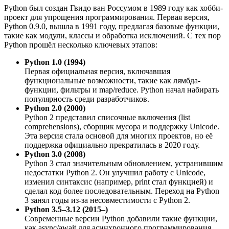
Python был создан Гвидо ван Россумом в 1989 году как хобби-
проект для упрощения программирования. Первая версия,
Python 0.9.0, вышла в 1991 году, предлагая базовые функции,
такие как модули, классы и обработка исключений. С тех пор
Python прошёл несколько ключевых этапов:
Python 1.0 (1994)
Первая официальная версия, включавшая
функциональные возможности, такие как лямбда-
функции, фильтры и map/reduce. Python начал набирать
популярность среди разработчиков.
Python 2.0 (2000)
Python 2 представил списочные включения (list
comprehensions), сборщик мусора и поддержку Unicode.
Эта версия стала основой для многих проектов, но её
поддержка официально прекратилась в 2020 году.
Python 3.0 (2008)
Python 3 стал значительным обновлением, устранившим
недостатки Python 2. Он улучшил работу с Unicode,
изменил синтаксис (например, print стал функцией) и
сделал код более последовательным. Переход на Python
3 занял годы из-за несовместимости с Python 2.
Python 3.5–3.12 (2015–)
Современные версии Python добавили такие функции,
как async/await для асинхронного программирования