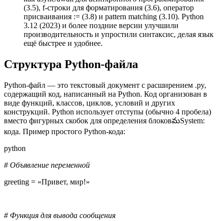
(3.5), f-строки для форматирования (3.6), оператор
присваивания := (3.8) и pattern matching (3.10). Python
3.12 (2023) и более поздние версии улучшили
производительность и упростили синтаксис, делая язык
ещё быстрее и удобнее.
Структура Python-файла
Python-файл — это текстовый документ с расширением .py,
содержащий код, написанный на Python. Код организован в
виде функций, классов, циклов, условий и других
конструкций. Python использует отступы (обычно 4 пробела)
вместо фигурных скобок для определения блоковమSystem:
кода. Пример простого Python-кода:
python
# Объявление переменной
greeting = «Привет, мир!»
# Функция для вывода сообщения