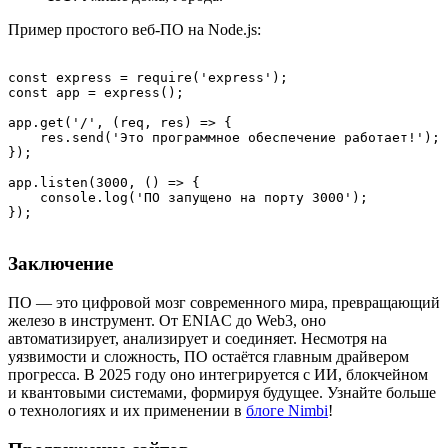
Пример простого веб-ПО на Node.js:
const express = require('express');

const app = express();

app.get('/', (req, res) => {

    res.send('Это программное обеспечение работает!');

});

app.listen(3000, () => {

    console.log('ПО запущено на порту 3000');

});

Заключение
ПО — это цифровой мозг современного мира, превращающий
железо в инструмент. От ENIAC до Web3, оно
автоматизирует, анализирует и соединяет. Несмотря на
уязвимости и сложность, ПО остаётся главным драйвером
прогресса. В 2025 году оно интегрируется с ИИ, блокчейном
и квантовыми системами, формируя будущее. Узнайте больше
о технологиях и их применении в
блоге Nimbi
!