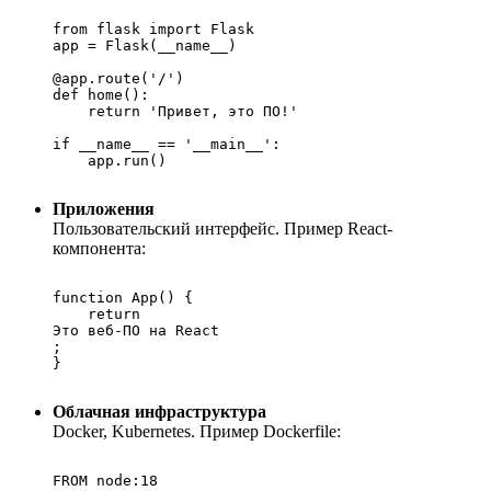
from flask import Flask

app = Flask(__name__)

@app.route('/')

def home():

    return 'Привет, это ПО!'

if __name__ == '__main__':

    app.run()

Приложения
Пользовательский интерфейс. Пример React-
компонента:
function App() {

    return 
Это веб-ПО на React
;

}

Облачная инфраструктура
Docker, Kubernetes. Пример Dockerfile:
FROM node:18
