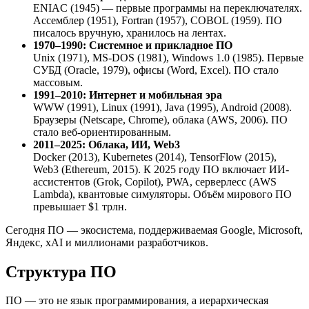
ENIAC (1945) — первые программы на переключателях.
Ассемблер (1951), Fortran (1957), COBOL (1959). ПО
писалось вручную, хранилось на лентах.
1970–1990: Системное и прикладное ПО
Unix (1971), MS-DOS (1981), Windows 1.0 (1985). Первые
СУБД (Oracle, 1979), офисы (Word, Excel). ПО стало
массовым.
1991–2010: Интернет и мобильная эра
WWW (1991), Linux (1991), Java (1995), Android (2008).
Браузеры (Netscape, Chrome), облака (AWS, 2006). ПО
стало веб-ориентированным.
2011–2025: Облака, ИИ, Web3
Docker (2013), Kubernetes (2014), TensorFlow (2015),
Web3 (Ethereum, 2015). К 2025 году ПО включает ИИ-
ассистентов (Grok, Copilot), PWA, серверлесс (AWS
Lambda), квантовые симуляторы. Объём мирового ПО
превышает $1 трлн.
Сегодня ПО — экосистема, поддерживаемая Google, Microsoft,
Яндекс, xAI и миллионами разработчиков.
Структура ПО
ПО — это не язык программирования, а иерархическая