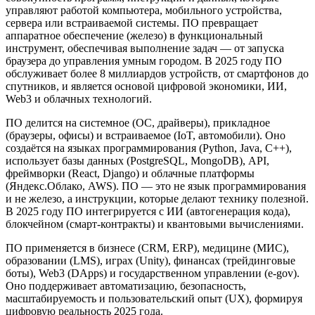
управляют работой компьютера, мобильного устройства,
сервера или встраиваемой системы. ПО превращает
аппаратное обеспечение (железо) в функциональный
инструмент, обеспечивая выполнение задач — от запуска
браузера до управления умным городом. В 2025 году ПО
обслуживает более 8 миллиардов устройств, от смартфонов до
спутников, и является основой цифровой экономики, ИИ,
Web3 и облачных технологий.
ПО делится на системное (ОС, драйверы), прикладное
(браузеры, офисы) и встраиваемое (IoT, автомобили). Оно
создаётся на языках программирования (Python, Java, C++),
использует базы данных (PostgreSQL, MongoDB), API,
фреймворки (React, Django) и облачные платформы
(Яндекс.Облако, AWS). ПО — это не язык программирования
и не железо, а инструкции, которые делают технику полезной.
В 2025 году ПО интегрируется с ИИ (автогенерация кода),
блокчейном (смарт-контракты) и квантовыми вычислениями.
ПО применяется в бизнесе (CRM, ERP), медицине (МИС),
образовании (LMS), играх (Unity), финансах (трейдинговые
боты), Web3 (DApps) и государственном управлении (e-gov).
Оно поддерживает автоматизацию, безопасность,
масштабируемость и пользовательский опыт (UX), формируя
цифровую реальность 2025 года.